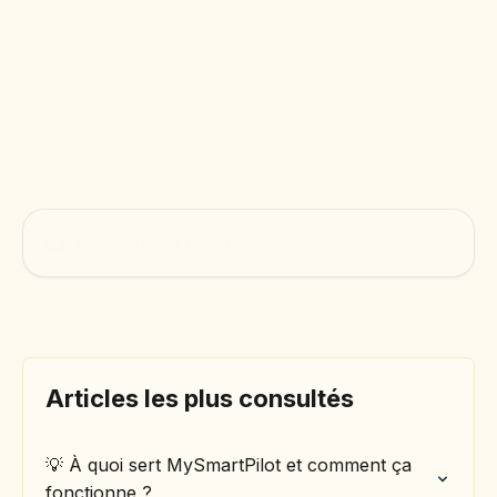
Passer au contenu principal
Centre d'aide mylight150
Conseils et réponses de
l’équipe mylight150
Rechercher un article...
Articles les plus consultés
💡 À quoi sert MySmartPilot et comment ça
fonctionne ?